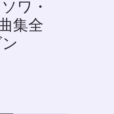
ランソワ・
曲集全
ズン