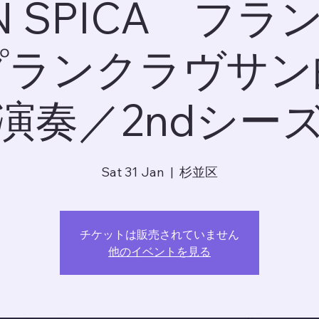
N SPICA フ
プランクラヴサン
演奏／2ndシー
Sat 31 Jan
  |  
杉並区
チケットは販売されていません
他のイベントを見る