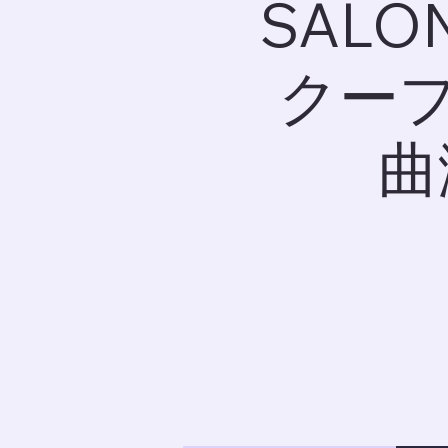
SALO
クー
曲