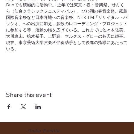
Duoでも積極的に活動中。 近年では東京・春・音楽祭、せんく
ら（仙台クラシックフェスティバル）、びわ湖の春音楽祭、霧島
国際音楽祭など日本各地への音楽祭、NHK-FM「リサイタル・パ
ッシオ」への出演に加え、多数のレコーディング・プロジェクト
に参加する等、活動の幅を広げている。これまでに佐々木弘美、
大川恵未、椋木裕子、上野真、マルクス・グローの各氏に師事。
現在、東京藝術大学弦楽科伴奏助手として後進の指導にあたって
いる。
Share this event
Studio Poiótita