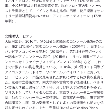
ミハイ・グロス、弦楽四重奏をオリヴァー・ヴィレの各氏に師
事。令和3年度坂井時忠音楽賞受賞。現在ソロ・室内楽・オーケ
ストラ奏者として、ドイツと日本を拠点に活動。使用楽器はサン
トリー芸術財団貸与のパオロ・アントニオ・テストーレ（1728
年製）。
北端 祥人　
ピアノ
大阪府出身。2016年、第6回仙台国際音楽コンクール第3位のほ
か、第21回宝塚ベガ音楽コンクール第2位（2009年）、日本ショ
パンピアノコンクール第3位（2010年）、第7回神戸芸術センタ
ー記念ピアノコンクール第1位（2015年）、リヨン国際ピアノコ
ンクールセミファイナリストディプロマ（2015年）など、これ
までに数多くの賞を受賞している。2018年、第9回リスト国際ピ
アノコンクール（ドイツ・ワイマール／バイロイト）において
は、ドビュッシー作品の最も優れた解釈に対する特別賞を受賞し
た。京都市立芸術大学、同大学院を首席で修了後渡独し、ベルリ
ン芸術大学修士課程ソリスト科、および同大学室内楽科を修了。
ソリストとしてリサイタルに加え、東京フィルハーモニー交響楽
団、仙台フィルハーモニー管弦楽団、京都室内合奏団、東京混声
合唱団等と共演、室内楽奏者としても多くの音楽家から絶大な信
頼を寄せられている。また、守重結加と組んだYpsilon Piano 