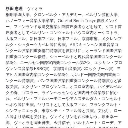
杉田 恵理　
ヴィオラ
桐朋学園大学、クロンベルク・アカデミー、ベルリン芸術大学、
ハノーファー音楽大学卒業。Quartet Berlin-Tokyo創設メンバ
ー、フィンランド放送交響楽団副首席奏者などを経て、ゲスト首
席奏者としてベルリン・コンツェルトハウス室内オーケストラ、
大阪フィル、新日本フィル、日本フィル、京都市響、メクレンブ
ルク・シュターツカペレ等に客演。ARDミュンヘン国際音楽コ
ンクール弦楽四重奏部門特別賞を皮切りに、オーランド国際弦楽
四重奏コンクール優勝、シューベルトと現代音楽国際コンクール
第3位、ニールセン国際室内楽コンクール第2位、エクサン・プロ
ヴァンス音楽祭HSBC賞、京都青山音楽賞バロックザール賞、ヨ
アヒム国際室内楽コンクール第3位、ボルドー国際弦楽四重奏コ
ンクール特別賞、バンフ国際弦楽四重奏コンクール特別賞など多
数受賞。エクサン・プロヴァンス、オスロ室内楽、ハイデルベル
クの春、ゴスラー、ラインヘッセンなど国内外の音楽祭に招か
れ、ベルリン・フィルハーモニーやアムステルダム・コンセルト
ヘボウ等に出演。ソリストとして大阪フィル、フランクフルト・
シンフォニエッタ、東京シティ・フィル等と共演。文化庁、ロー
ム等より助成を受ける。ヴァイオリンを西和田ゆう、原田幸一
郎、ヴィオラを岡田伸夫、今井信子、ハルトムート・ローデ、ア