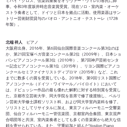
ミハイ・グロス、弦楽四重奏をオリヴァー・ヴィレの各氏に師
事。令和3年度坂井時忠音楽賞受賞。現在ソロ・室内楽・オーケ
ストラ奏者として、ドイツと日本を拠点に活動。使用楽器はサン
トリー芸術財団貸与のパオロ・アントニオ・テストーレ（1728
年製）。
北端 祥人　
ピアノ
大阪府出身。2016年、第6回仙台国際音楽コンクール第3位のほ
か、第21回宝塚ベガ音楽コンクール第2位（2009年）、日本ショ
パンピアノコンクール第3位（2010年）、第7回神戸芸術センタ
ー記念ピアノコンクール第1位（2015年）、リヨン国際ピアノコ
ンクールセミファイナリストディプロマ（2015年）など、これ
までに数多くの賞を受賞している。2018年、第9回リスト国際ピ
アノコンクール（ドイツ・ワイマール／バイロイト）において
は、ドビュッシー作品の最も優れた解釈に対する特別賞を受賞し
た。京都市立芸術大学、同大学院を首席で修了後渡独し、ベルリ
ン芸術大学修士課程ソリスト科、および同大学室内楽科を修了。
ソリストとしてリサイタルに加え、東京フィルハーモニー交響楽
団、仙台フィルハーモニー管弦楽団、京都室内合奏団、東京混声
合唱団等と共演、室内楽奏者としても多くの音楽家から絶大な信
頼を寄せられている。また、守重結加と組んだYpsilon Piano 