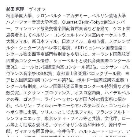
杉田 恵理　
ヴィオラ
桐朋学園大学、クロンベルク・アカデミー、ベルリン芸術大学、
ハノーファー音楽大学卒業。Quartet Berlin-Tokyo創設メンバ
ー、フィンランド放送交響楽団副首席奏者などを経て、ゲスト首
席奏者としてベルリン・コンツェルトハウス室内オーケストラ、
大阪フィル、新日本フィル、日本フィル、京都市響、メクレンブ
ルク・シュターツカペレ等に客演。ARDミュンヘン国際音楽コ
ンクール弦楽四重奏部門特別賞を皮切りに、オーランド国際弦楽
四重奏コンクール優勝、シューベルトと現代音楽国際コンクール
第3位、ニールセン国際室内楽コンクール第2位、エクサン・プロ
ヴァンス音楽祭HSBC賞、京都青山音楽賞バロックザール賞、ヨ
アヒム国際室内楽コンクール第3位、ボルドー国際弦楽四重奏コ
ンクール特別賞、バンフ国際弦楽四重奏コンクール特別賞など多
数受賞。エクサン・プロヴァンス、オスロ室内楽、ハイデルベル
クの春、ゴスラー、ラインヘッセンなど国内外の音楽祭に招か
れ、ベルリン・フィルハーモニーやアムステルダム・コンセルト
ヘボウ等に出演。ソリストとして大阪フィル、フランクフルト・
シンフォニエッタ、東京シティ・フィル等と共演。文化庁、ロー
ム等より助成を受ける。ヴァイオリンを西和田ゆう、原田幸一
郎、ヴィオラを岡田伸夫、今井信子、ハルトムート・ローデ、ア