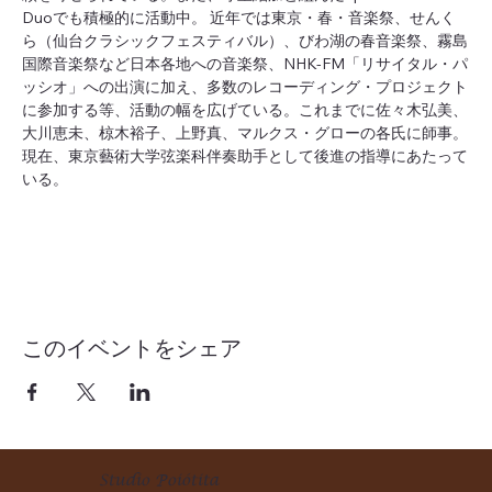
Duoでも積極的に活動中。 近年では東京・春・音楽祭、せんく
ら（仙台クラシックフェスティバル）、びわ湖の春音楽祭、霧島
国際音楽祭など日本各地への音楽祭、NHK-FM「リサイタル・パ
ッシオ」への出演に加え、多数のレコーディング・プロジェクト
に参加する等、活動の幅を広げている。これまでに佐々木弘美、
大川恵未、椋木裕子、上野真、マルクス・グローの各氏に師事。
現在、東京藝術大学弦楽科伴奏助手として後進の指導にあたって
いる。
このイベントをシェア
Studio Poiótita